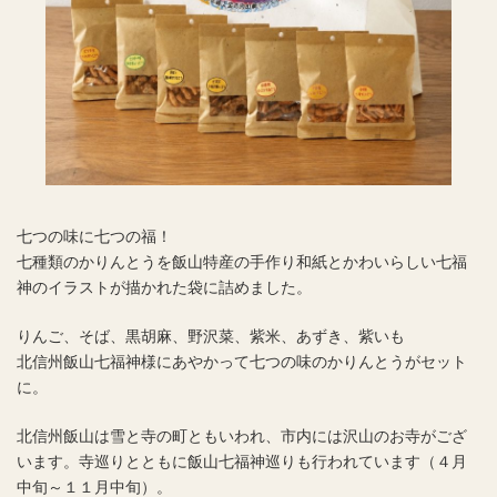
七つの味に七つの福！
七種類のかりんとうを飯山特産の手作り和紙とかわいらしい七福
神のイラストが描かれた袋に詰めました。
りんご、そば、黒胡麻、野沢菜、紫米、あずき、紫いも
北信州飯山七福神様にあやかって七つの味のかりんとうがセット
に。
北信州飯山は雪と寺の町ともいわれ、市内には沢山のお寺がござ
います。寺巡りとともに飯山七福神巡りも行われています（４月
中旬～１１月中旬）。