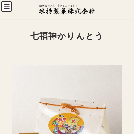
コ
ナ
ン
ビ
テ
ゲ
ン
ー
ツ
シ
へ
ョ
七福神かりんとう
ス
ン
キ
に
ッ
移
プ
動